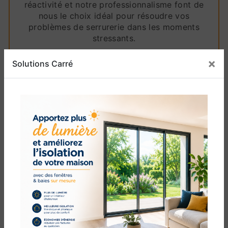
réactivité et notre professionnalisme font de
nous le choix idéal pour résoudre vos
problèmes de serrurerie dans les moments
stressants.
En choisissant Solutions Carré pour vos
×
Solutions Carré
besoins de changement de serrure, vous optez
pour des artisans de confiance qui mettent
l'accent sur la qualité, la sécurité et la
satisfaction du client. Nous sommes fiers de
notre réputation en tant que leaders de la
menuiserie à Canet-en-Roussillon, et nous nous
efforçons de maintenir cette réputation à
chaque projet que nous entreprenons. Votre
sécurité n'est pas quelque chose à prendre à la
légère, et nous non plus ne la prenons pas à la
légère.
En conclusion, lorsque vous recherchez des
services de changement de serrure à Canet-en-
Roussillon, tournez-vous vers l'expertise et le