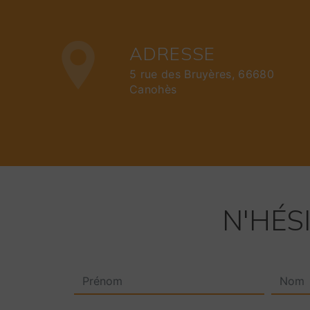
ADRESSE
5 rue des Bruyères, 66680
Canohès
N'HÉS