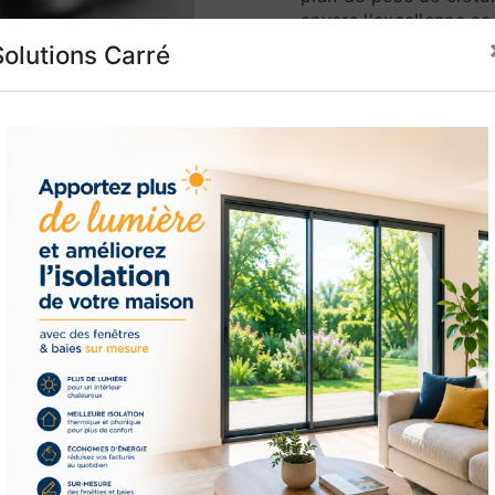
envers l'excellence s
garantissant une instal
Solutions Carré
Outre la conception et
offrons également des 
réparation. Les intemp
environnementaux peuv
de clôture au fil du t
jeu. Nous fournissons 
des réparations rapide
de votre clôture anné
Chez Solutions Carré,
tant qu'experts de co
Pollestres. Notre dévo
notre souci du détail 
entreprenons. Si vous
de clôture, mais plutô
améliorera votre propr
contacter à Pollestres