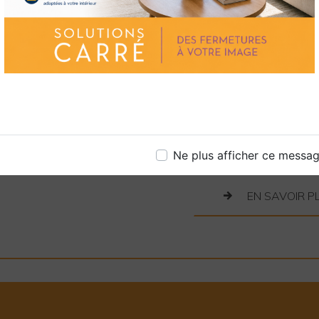
En conclusion, lorsqu
exceptionnelle à Poll
son expertise inégalé
Laissez-nous transform
clôture qui allie esth
impeccable. Contactez
vos projets de pose 
pouvons améliorer vot
remarquable.
Ne plus afficher ce messa
EN SAVOIR P