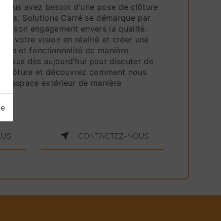
e vous avez besoin d'une pose de clôture
estres, Solutions Carré se démarque par
e et son engagement envers la qualité.
er votre vision en réalité et créer une
étique et fonctionnalité de manière
-nous dès aujourd'hui pour discuter de
de clôture et découvrez comment nous
re espace extérieur de manière
ge
LUS
CONTACTEZ-NOUS