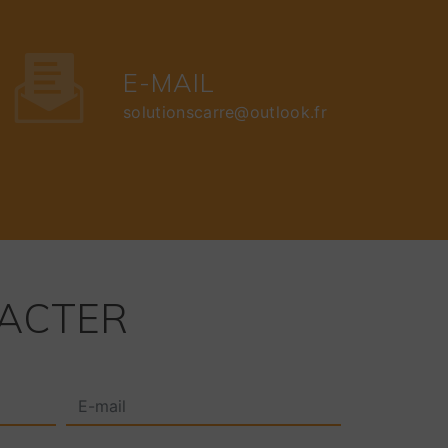
E-MAIL
solutionscarre@outlook.fr
TACTER