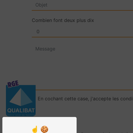
Combien font deux plus dix
En cochant cette case, j'accepte les condi