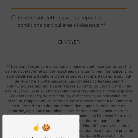
En cochant cette case, j'accepte les
conditions particulières ci-dessous **
ENVOYER
** Les données personnelles communiquées sont nécessaires aux fins
de vous contacter et sont enregistrées dans un fichier informatisé. Elles
sont destinées à Solutions Carré et ses sous-traitants dans le seul but
de répondre à votre message. Les données collectées seront
communiquées aux seuls destinataires suivants: Solutions Carré 5 rue
des Bruyères, 66680 Canohès solutionscarre@outlook.fr. Vous disposez
de droits d’accès, de rectification, d’effacement, de portabilité, de
limitation, d’opposition, de retrait de votre consentement à tout moment
et du droit d’introduire une réclamation auprès d’une autorité de
contrôle, ainsi que d’organiser le sort de vos données post-mortem.
Vous pouvez exercer ces droits par voie postale à l'adresse 5 rue des
Bruyères, 66680 Canohès ou par courrier électronique à l'adresse
solutionscarre@outlook.fr. Un justificatif d'identité pourra vous être
demandé. Nous conservons vos données pendant la période de prise de
contact puis pendant la durée de prescription légale aux fins