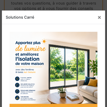
toutes vos questions, à vous guider à travers
vos options et à vous fournir des conseils
avisés pour prendre des décisions éclairées
×
Solutions Carré
concernant vos fenêtres fenêtre alu PVC.
Lorsque vous choisissez Solutions Carré pour
vos besoins en fenêtre alu PVC à Canohès,
vous optez pour l'excellence et l'engagement
envers la qualité. Nous sommes fiers de notre
héritage de travail exceptionnel dans la région
de Toulouges et avons hâte de contribuer à la
beauté, à la fonctionnalité et à la valeur de
votre espace avec nos fenêtres fenêtre alu
PVC.
Ne compromettez pas sur la qualité et la
performance. Optez pour les fenêtres fenêtre
alu PVC de Solutions Carré et découvrez la
différence que des matériaux de premier choix
et un savoir-faire supérieur peuvent apporter à
votre projet de menuiserie. Contactez-nous dès