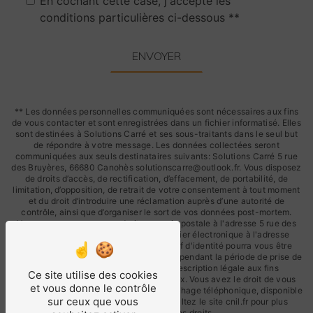
En cochant cette case, j'accepte les
conditions particulières ci-dessous **
ENVOYER
** Les données personnelles communiquées sont nécessaires aux fins
de vous contacter et sont enregistrées dans un fichier informatisé. Elles
sont destinées à Solutions Carré et ses sous-traitants dans le seul but
de répondre à votre message. Les données collectées seront
communiquées aux seuls destinataires suivants: Solutions Carré 5 rue
des Bruyères, 66680 Canohès solutionscarre@outlook.fr. Vous disposez
de droits d’accès, de rectification, d’effacement, de portabilité, de
limitation, d’opposition, de retrait de votre consentement à tout moment
et du droit d’introduire une réclamation auprès d’une autorité de
contrôle, ainsi que d’organiser le sort de vos données post-mortem.
Vous pouvez exercer ces droits par voie postale à l'adresse 5 rue des
Bruyères, 66680 Canohès ou par courrier électronique à l'adresse
solutionscarre@outlook.fr. Un justificatif d'identité pourra vous être
demandé. Nous conservons vos données pendant la période de prise de
contact puis pendant la durée de prescription légale aux fins
Ce site utilise des cookies
probatoires et de gestion des contentieux. Vous avez le droit de vous
et vous donne le contrôle
inscrire sur la liste d'opposition au démarchage téléphonique, disponible
sur ceux que vous
à cette adresse:
Bloctel.gouv.fr
. Consultez le site cnil.fr pour plus
d’informations sur vos droits.