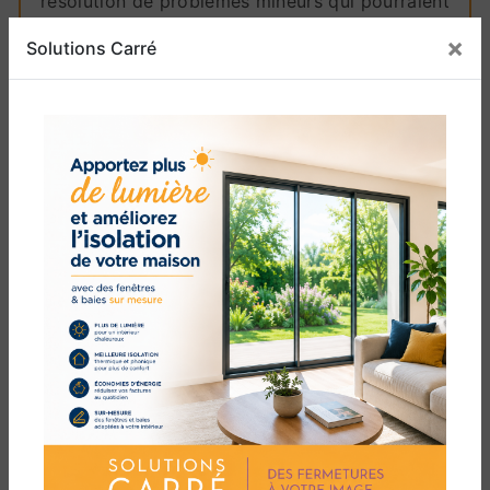
résolution de problèmes mineurs qui pourraient
survenir. Votre compréhension et votre
×
Solutions Carré
confiance dans les systèmes que nous
installons sont essentielles pour nous.
En choisissant Solutions Carré pour vos
besoins en menuiserie et en domotique, vous
optez pour l'excellence dans l'artisanat et
l'innovation technologique. Nous sommes fiers
de contribuer à la création de maisons qui sont
à la fois esthétiquement magnifiques et
technologiquement avancées. Transformez
votre maison en un espace intelligent et réactif
avec les solutions de domotique proposées par
Solutions Carré. Contactez-nous dès
aujourd'hui pour discuter de la manière dont
nous pouvons améliorer votre espace de vie.
En conclusion, chez Solutions Carré, nous
croyons que la domotique a le pouvoir de relier
la tradition à la modernité. Laissez-nous faire