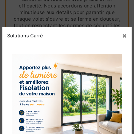
efficacité. Nous accordons une attention
minutieuse aux détails pour garantir que
chaque volet s'ouvre et se ferme en douceur,
tout en respectant les normes de sécurité les
plus strictes.
×
Solutions Carré
En plus de la fabrication et de l'installation de
volets battants / roulant, nous offrons
également des services de conseil. Si vous êtes
indécis quant au choix entre volets battants et
volets roulants, notre équipe est là pour
discuter des avantages de chaque option en
fonction de vos besoins spécifiques. Nous nous
engageons à fournir des informations
transparentes et objectives pour vous aider à
prendre une décision éclairée.
En conclusion, si vous êtes à la recherche de
volets battants / roulant de qualité supérieure à
Le Barcarès, ne cherchez pas plus loin que
Solutions Carré. Notre dévouement à l'artisanat