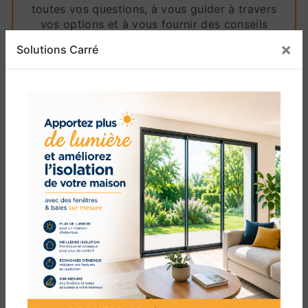
toutes vos questions, à vous guider à travers
vos options et à vous fournir des conseils
avisés pour prendre des décisions éclairées
×
Solutions Carré
concernant vos fenêtres fenêtre alu PVC.
Lorsque vous choisissez Solutions Carré pour
vos besoins en fenêtre alu PVC à Canohès,
vous optez pour l'excellence et l'engagement
envers la qualité. Nous sommes fiers de notre
héritage de travail exceptionnel dans la région
de Canet-en-Roussillon et avons hâte de
contribuer à la beauté, à la fonctionnalité et à
la valeur de votre espace avec nos fenêtres
fenêtre alu PVC.
Ne compromettez pas sur la qualité et la
performance. Optez pour les fenêtres fenêtre
alu PVC de Solutions Carré et découvrez la
différence que des matériaux de premier choix
et un savoir-faire supérieur peuvent apporter à
votre projet de menuiserie. Contactez-nous dès