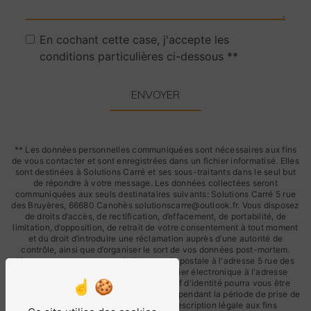
En cochant cette case, j'accepte les
conditions particulières ci-dessous **
ENVOYER
** Les données personnelles communiquées sont nécessaires aux fins
de vous contacter et sont enregistrées dans un fichier informatisé. Elles
sont destinées à Solutions Carré et ses sous-traitants dans le seul but
de répondre à votre message. Les données collectées seront
communiquées aux seuls destinataires suivants: Solutions Carré 5 rue
des Bruyères, 66680 Canohès solutionscarre@outlook.fr. Vous disposez
de droits d’accès, de rectification, d’effacement, de portabilité, de
limitation, d’opposition, de retrait de votre consentement à tout moment
et du droit d’introduire une réclamation auprès d’une autorité de
contrôle, ainsi que d’organiser le sort de vos données post-mortem.
Vous pouvez exercer ces droits par voie postale à l'adresse 5 rue des
Bruyères, 66680 Canohès ou par courrier électronique à l'adresse
solutionscarre@outlook.fr. Un justificatif d'identité pourra vous être
demandé. Nous conservons vos données pendant la période de prise de
contact puis pendant la durée de prescription légale aux fins