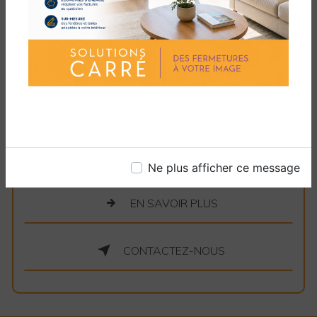
aujourd'hui pour des services de dépannage de
porte de garage fiables à Canohès. Nous
sommes là pour répondre à vos besoins,
résoudre vos problèmes et vous offrir la
tranquillité d'esprit en sachant que votre porte
de garage est entre de bonnes mains. Faites
confiance à Solutions Carré pour des solutions
de menuiserie exceptionnelles à chaque étape
du chemin.
Ne plus afficher ce message
EN SAVOIR PLUS
CONTACTEZ-NOUS