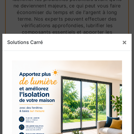
ne deviennent majeurs, ce qui peut vous faire
économiser du temps et de l'argent à long
terme. Nos experts peuvent effectuer des
vérifications approfondies, lubrifier les
composants essentiels et apporter les
ajustements nécessaires pour garantir le bon
×
Solutions Carré
fonctionnement de votre porte.
Lorsque vous choisissez Solutions Carré à
Canohès pour vos besoins de dépannage de
porte de garage, vous choisissez l'excellence
et le professionnalisme. Notre équipe dévouée
est fière de servir la communauté locale en
fournissant des solutions de menuiserie de
haute qualité. Peu importe la complexité du
problème de votre porte de garage, nous
sommes prêts à relever le défi et à restaurer
rapidement la fonctionnalité de votre porte.
Ne laissez pas un problème de porte de garage
perturber votre quotidien. Contactez-nous dès