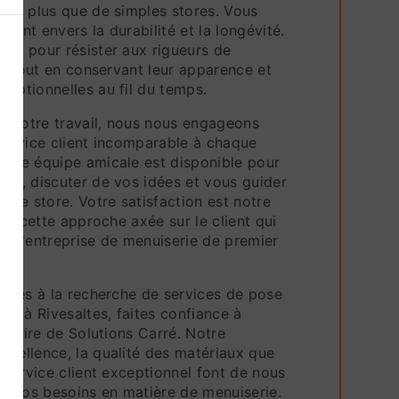
z de plus que de simples stores. Vous
ment envers la durabilité et la longévité.
çus pour résister aux rigueurs de
nne tout en conservant leur apparence et
ceptionnelles au fil du temps.
de notre travail, nous nous engageons
 service client incomparable à chaque
otre équipe amicale est disponible pour
ons, discuter de vos idées et vous guider
e de store. Votre satisfaction est notre
est cette approche axée sur le client qui
t qu'entreprise de menuiserie de premier
 êtes à la recherche de services de pose
ité à Rivesaltes, faites confiance à
ir-faire de Solutions Carré. Notre
xcellence, la qualité des matériaux que
e service client exceptionnel font de nous
us vos besoins en matière de menuiserie.