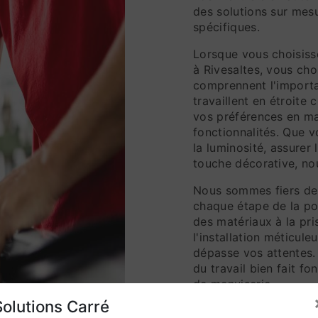
des solutions sur mes
spécifiques.
Lorsque vous choisiss
à Rivesaltes, vous cho
comprennent l'importa
travaillent en étroit
vos préférences en ma
fonctionnalités. Que v
la luminosité, assurer
touche décorative, nou
Nous sommes fiers de 
chaque étape de la po
des matériaux à la pri
l'installation méticule
dépasse vos attentes. 
du travail bien fait fo
de menuiserie.
Solutions Carré
Lorsque vous investis