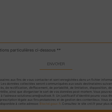
tions particulières ci-dessous **
ENVOYER
res aux fins de vous contacter et sont enregistrées dans un fichier informati
e. Les données collectées seront communiquées aux seuls destinataires suiva
s, de rectification, d’effacement, de portabilité, de limitation, d’opposition, 
ntrôle, ainsi que d’organiser le sort de vos données post-mortem. Vous pouvez 
à l'adresse solutionscarre@outlook.fr. Un justificatif d'identité pourra vou
rescription légale aux fins probatoires et de gestion des contentieux. Vous avez
disponible à cette adresse:
Bloctel.gouv.fr
. Consultez le site cnil.fr pour plus 