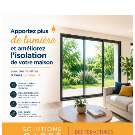
Carré, vous bénéficie
bénéficiez de l'engage
Nos produits sont con
l'utilisation quotidie
leurs performances ex
En plus de la qualité 
également à offrir un
étape du processus. N
répondre à vos questi
tout au long de la pos
priorité absolue, et c'
nous distingue en tan
plan à Rivesaltes.
En conclusion, si vous
de store de haute qual
l'expertise et au savo
engagement envers l'e
nous utilisons et notr
le choix idéal pour to