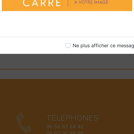
Contactez-nous dès au
services et pour com
des stores magnifiques
EN SAVOIR P
Ne plus afficher ce messa
TÉLÉPHONES
06 58 63 04 42
06 65 30 48 86