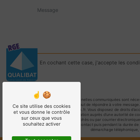
En cochant cette case, j'accepte les condi
** Les données personnelles communiquées sont nécessai
traitants dans le seul but de répondre à votre messag
Ce site utilise des cookies
solutionscarre@outlook.fr. Vous disposez de droits d’accè
et vous donne le contrôle
d’introduire une réclamation auprès d’une autorité de co
sur ceux que vous
Bruyères, 66680 Canohès ou par courrier électronique 
souhaitez activer
période de prise de contact puis pendant la durée de p
démarchage téléphonique, 