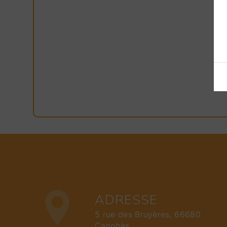
ADRESSE
5 rue des Bruyères, 66680
Canohès