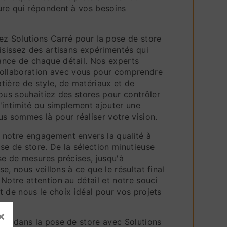
ure qui répondent à vos besoins
ez Solutions Carré pour la pose de store
isissez des artisans expérimentés qui
nce de chaque détail. Nos experts
e collaboration avec vous pour comprendre
tière de style, de matériaux et de
ous souhaitiez des stores pour contrôler
 l'intimité ou simplement ajouter une
s sommes là pour réaliser votre vision.
notre engagement envers la qualité à
se de store. De la sélection minutieuse
se de mesures précises, jusqu'à
use, nous veillons à ce que le résultat final
Notre attention au détail et notre souci
nt de nous le choix idéal pour vos projets
×
sez dans la pose de store avec Solutions