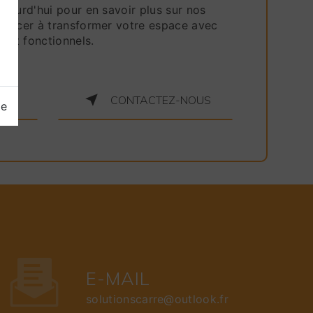
jourd'hui pour en savoir plus sur nos
mencer à transformer votre espace avec
 et fonctionnels.
LUS
CONTACTEZ-NOUS
ge
E-MAIL
solutionscarre@outlook.fr