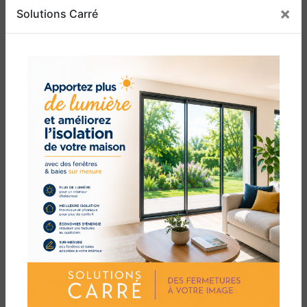
Leucate, Solutions Carré s'engage à fournir un
×
Solutions Carré
service personnalisé à chaque client. Notre
équipe expérimentée est là pour vous guider
tout au long du processus, de la sélection de la
porte de garage appropriée à l'installation
professionnelle. Nous comprenons que l'achat
d'une porte de garage est un investissement,
c'est pourquoi nous nous efforçons de garantir
votre satisfaction à long terme.
En conclusion, si vous êtes à la recherche d'une
porte de garage exceptionnelle pour votre
maison à Leucate, faites confiance à Solutions
Carré. Notre engagement envers la qualité, le
design et la satisfaction du client garantit que
vous obtiendrez la porte de garage parfaite qui
répond à tous vos besoins. Contactez-nous dès
aujourd'hui pour en savoir plus sur nos produits
et services de menuiserie de premier ordre.