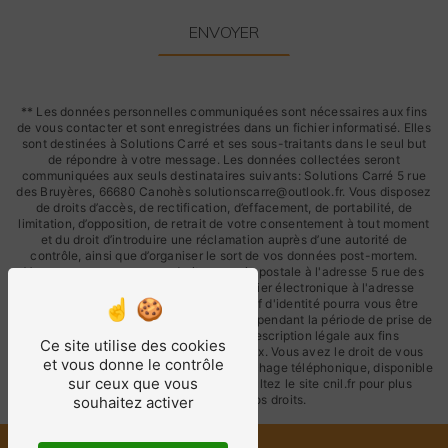
ENVOYER
** Les données personnelles communiquées sont nécessaires aux fins
de vous contacter et sont enregistrées dans un fichier informatisé. Elles
sont destinées à Solutions Carré et ses sous-traitants dans le seul but
de répondre à votre message. Les données collectées seront
communiquées aux seuls destinataires suivants: Solutions Carré 5 rue
des Bruyères, 66680 Canohès solutionscarre@outlook.fr. Vous disposez
de droits d’accès, de rectification, d’effacement, de portabilité, de
limitation, d’opposition, de retrait de votre consentement à tout moment
et du droit d’introduire une réclamation auprès d’une autorité de
contrôle, ainsi que d’organiser le sort de vos données post-mortem.
Vous pouvez exercer ces droits par voie postale à l'adresse 5 rue des
Bruyères, 66680 Canohès ou par courrier électronique à l'adresse
solutionscarre@outlook.fr. Un justificatif d'identité pourra vous être
demandé. Nous conservons vos données pendant la période de prise de
contact puis pendant la durée de prescription légale aux fins
Ce site utilise des cookies
probatoires et de gestion des contentieux. Vous avez le droit de vous
et vous donne le contrôle
inscrire sur la liste d'opposition au démarchage téléphonique, disponible
sur ceux que vous
à cette adresse:
Bloctel.gouv.fr
. Consultez le site cnil.fr pour plus
d’informations sur vos droits.
souhaitez activer