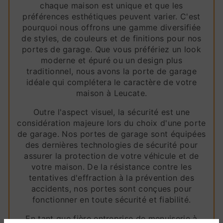
chaque maison est unique et que les
préférences esthétiques peuvent varier. C'est
pourquoi nous offrons une gamme diversifiée
de styles, de couleurs et de finitions pour nos
portes de garage. Que vous préfériez un look
moderne et épuré ou un design plus
traditionnel, nous avons la porte de garage
idéale qui complétera le caractère de votre
maison à Leucate.
Outre l'aspect visuel, la sécurité est une
considération majeure lors du choix d'une porte
de garage. Nos portes de garage sont équipées
des dernières technologies de sécurité pour
assurer la protection de votre véhicule et de
votre maison. De la résistance contre les
tentatives d'effraction à la prévention des
accidents, nos portes sont conçues pour
fonctionner en toute sécurité et fiabilité.
En tant que fière entreprise de menuiserie à