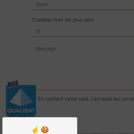
Combien font dix plus zéro
En cochant cette case, j'accepte les condi