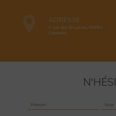
ADRESSE
5 rue des Bruyères, 66680
Canohès
N'HÉS