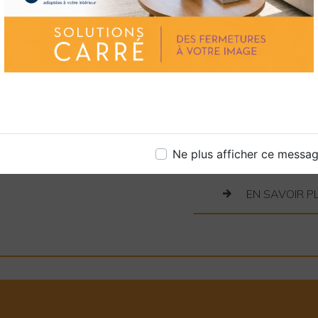
améliorant la fonction
En conclusion, si vous
extérieures exceptionn
choix idéal. Faites co
engagement envers la 
réalité. Contactez-nou
projet et obtenir un d
notre priorité absolue
Ne plus afficher ce messa
EN SAVOIR P