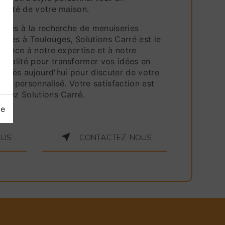
nalité de votre maison.
 êtes à la recherche de menuiseries
elles à Toulouges, Solutions Carré est le
nfiance à notre expertise et à notre
qualité pour transformer vos idées en
s dès aujourd'hui pour discuter de votre
evis personnalisé. Votre satisfaction est
 chez Solutions Carré.
ge
LUS
CONTACTEZ-NOUS