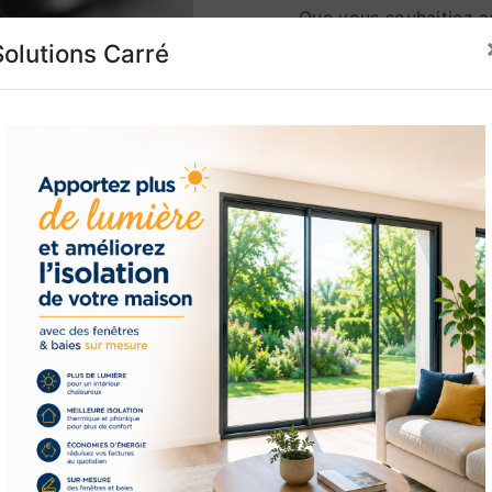
Que vous souhaitiez am
maison, ajouter une c
Solutions Carré
simplement rehausser l
nos menuiseries extér
besoins multiples. De p
propriété, ce qui en f
terme.
Lorsque vous choisiss
menuiseries extérieur
l'excellence et l'enga
Notre équipe dévouée 
du processus, depuis l
touche finale d'instal
les délais convenus et
à chaque étape du ch
Parcourez notre portf
projets antérieurs et 
espace extérieur. Notr
extérieures qui reflèt