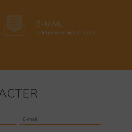
E-MAIL
solutionscarre@outlook.fr
TACTER