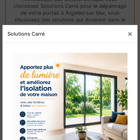
choisissez Solutions Carré pour le dépannage
de votre portail à Argelès-sur-Mer, vous
choisissez des solutions qui dureront dans le
temps, offrant une tranquillité d'esprit à long
×
terme.
Solutions Carré
Notre engagement envers l'excellence se
reflète également dans notre approche
transparente et honnête. Avant d'entreprendre
toute réparation, nous vous fournirons une
évaluation complète de l'état de votre portail
et vous expliquerons en détail les travaux
nécessaires. Aucune surprise désagréable :
vous saurez toujours à quoi vous attendre avec
Solutions Carré.
En conclusion, si vous êtes à la recherche de
services de dépannage de portail
professionnels à Argelès-sur-Mer, ne cherchez
pas plus loin que Solutions Carré. Notre équipe
compétente, notre engagement envers la