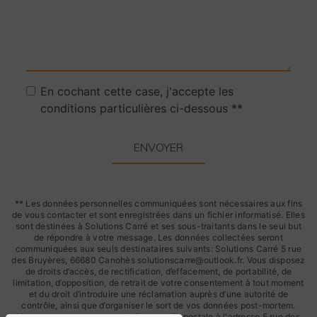
En cochant cette case, j'accepte les
conditions particulières ci-dessous **
ENVOYER
** Les données personnelles communiquées sont nécessaires aux fins
de vous contacter et sont enregistrées dans un fichier informatisé. Elles
sont destinées à Solutions Carré et ses sous-traitants dans le seul but
de répondre à votre message. Les données collectées seront
communiquées aux seuls destinataires suivants: Solutions Carré 5 rue
des Bruyères, 66680 Canohès solutionscarre@outlook.fr. Vous disposez
de droits d’accès, de rectification, d’effacement, de portabilité, de
limitation, d’opposition, de retrait de votre consentement à tout moment
et du droit d’introduire une réclamation auprès d’une autorité de
contrôle, ainsi que d’organiser le sort de vos données post-mortem.
Vous pouvez exercer ces droits par voie postale à l'adresse 5 rue des