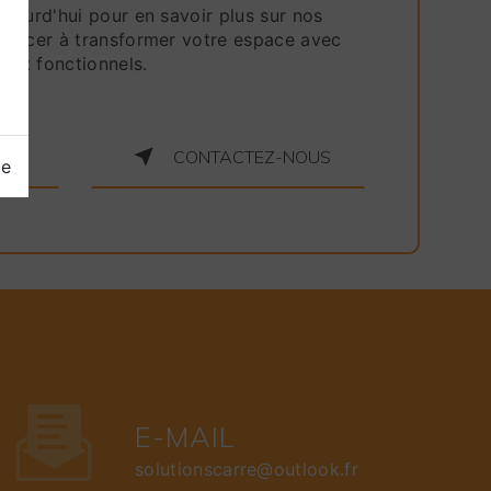
jourd'hui pour en savoir plus sur nos
mencer à transformer votre espace avec
 et fonctionnels.
LUS
CONTACTEZ-NOUS
ge
E-MAIL
solutionscarre@outlook.fr