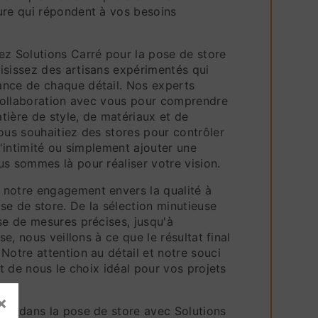
ure qui répondent à vos besoins
ez Solutions Carré pour la pose de store
isissez des artisans expérimentés qui
nce de chaque détail. Nos experts
e collaboration avec vous pour comprendre
tière de style, de matériaux et de
ous souhaitiez des stores pour contrôler
 l'intimité ou simplement ajouter une
s sommes là pour réaliser votre vision.
notre engagement envers la qualité à
se de store. De la sélection minutieuse
se de mesures précises, jusqu'à
use, nous veillons à ce que le résultat final
Notre attention au détail et notre souci
nt de nous le choix idéal pour vos projets
×
sez dans la pose de store avec Solutions