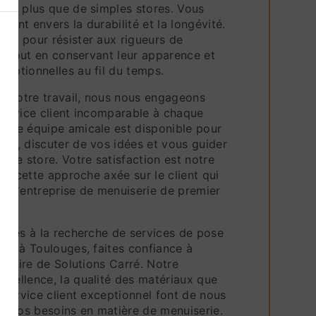
z de plus que de simples stores. Vous
ment envers la durabilité et la longévité.
çus pour résister aux rigueurs de
nne tout en conservant leur apparence et
ceptionnelles au fil du temps.
de notre travail, nous nous engageons
 service client incomparable à chaque
otre équipe amicale est disponible pour
ons, discuter de vos idées et vous guider
e de store. Votre satisfaction est notre
est cette approche axée sur le client qui
t qu'entreprise de menuiserie de premier
 êtes à la recherche de services de pose
ité à Toulouges, faites confiance à
ir-faire de Solutions Carré. Notre
xcellence, la qualité des matériaux que
e service client exceptionnel font de nous
us vos besoins en matière de menuiserie.