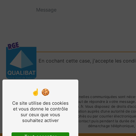
En cochant cette case, j'accepte les condi
** Les données personnelles communiquées sont nécessai
traitants dans le seul but de répondre à votre messag
Ce site utilise des cookies
solutionscarre@outlook.fr. Vous disposez de droits d’accè
et vous donne le contrôle
d’introduire une réclamation auprès d’une autorité de co
sur ceux que vous
Bruyères, 66680 Canohès ou par courrier électronique 
souhaitez activer
période de prise de contact puis pendant la durée de p
démarchage téléphonique, 