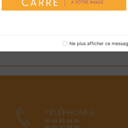
Contactez-nous dès au
services et pour com
des stores magnifiques
EN SAVOIR P
Ne plus afficher ce messa
TÉLÉPHONES
06 58 63 04 42
06 65 30 48 86