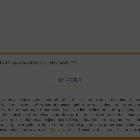
tions particulières ci-dessous **
ENVOYER
res aux fins de vous contacter et sont enregistrées dans un fichier informati
e. Les données collectées seront communiquées aux seuls destinataires suiva
s, de rectification, d’effacement, de portabilité, de limitation, d’opposition, 
ntrôle, ainsi que d’organiser le sort de vos données post-mortem. Vous pouvez 
à l'adresse solutionscarre@outlook.fr. Un justificatif d'identité pourra vou
rescription légale aux fins probatoires et de gestion des contentieux. Vous avez
disponible à cette adresse:
Bloctel.gouv.fr
. Consultez le site cnil.fr pour plus 