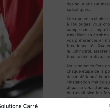
des solutions sur mes
spécifiques.
Lorsque vous choisiss
à Toulouges, vous cho
comprennent l'importa
travaillent en étroit
vos préférences en ma
fonctionnalités. Que v
la luminosité, assurer
touche décorative, nou
Nous sommes fiers de 
chaque étape de la po
des matériaux à la pri
l'installation méticule
dépasse vos attentes. 
du travail bien fait fo
de menuiserie.
Solutions Carré
Lorsque vous investis