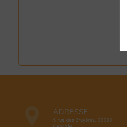
ADRESSE
5 rue des Bruyères, 66680
Canohès