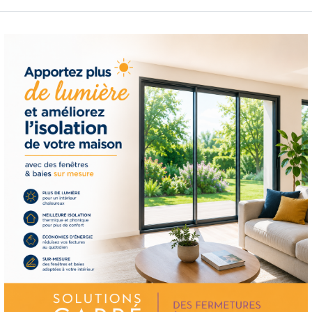
Carré, vous bénéficie
bénéficiez de l'engage
Nos produits sont con
l'utilisation quotidie
leurs performances ex
En plus de la qualité 
également à offrir un
étape du processus. N
répondre à vos questi
tout au long de la pos
priorité absolue, et c'
nous distingue en tan
plan à Toulouges.
En conclusion, si vous
de store de haute qual
l'expertise et au savo
engagement envers l'e
nous utilisons et notr
le choix idéal pour to